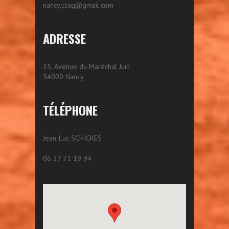
nancy.csag@gmail.com
ADRESSE
35, Avenue du Maréchal Juin
54000 Nancy
TÉLÉPHONE
Jean-Luc SCHICKES
06 27 71 19 94