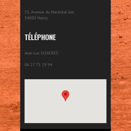
35, Avenue du Maréchal Juin
54000 Nancy
TÉLÉPHONE
Jean-Luc SCHICKES
06 27 71 19 94